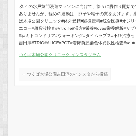
.久々の水戸黄門漫遊マラソンに向けて、徐々に脚作り開始で
ありませんが、軽めの運動は、卵子や精子の質をあげます。
ば木場公園クリニック#体外受精#顕微授精#統合医療#オジリ
エコー#超音波検査#Vitrolife#漢方#栄養#love#栄養解析#
動#ミトコンドリア#ウォーキング#タイムラプス#不妊治療セ
吉田淳#TRIO#ALICE#PGT#着床前胚染色体異数性検査#youtu
つくば木場公園クリニック インスタグラム
←
つくば木場公園吉田淳のインスタから投稿